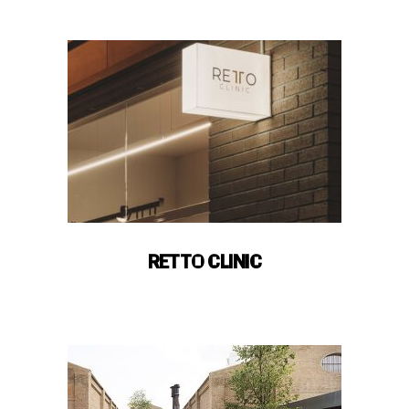
¿Quiénes somos?
AEPU
Open House WorldWide
Open House Europe
Ediciones Anteriores
Patrocinios
Patrocinios
Comunidad OHV
RETTO CLINIC
Contacta
info@openhousevalencia.org